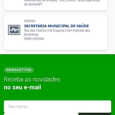
Avenida das Bromélias , S/N, Centro - Boa Esperança
do Norte/MT
SEMSA
SECRETARIA MUNICIPAL DE SAÚDE
Rua dos Cedros S/N Esquina Com Avenida das
Bromélias
66981450344
NEWSLETTER
Receba as novidades
no seu e-mail