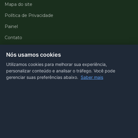
Mapa do site
Política de Privacidade
Painel
Contato
Departamentos
Nós usamos cookies
Utilizamos cookies para melhorar sua experiência,
Portal transparência
personalizar conteúdo e analisar o tráfego. Você pode
gerenciar suas preferências abaixo.
Saber mais
E-SIC
Ouvidoria
Webmail
Acessibilidade